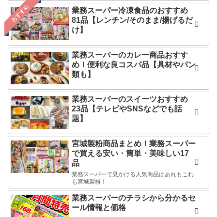
おすすめ
業務スーパー冷凍食品のおすすめ
81品【レンチン/そのまま/揚げるだ
け】
業務スーパーのカレー商品おすす
め！便利な良コスパ品【具材やパン
類も】
業務スーパーのスイーツおすすめ
23品【テレビやSNSなどでも話
題】
宮城製粉商品まとめ！業務スーパー
で買える安い・簡単・美味しい17
品
業務スーパーで見かける人気商品はあれもこれ
も宮城製粉！
業務スーパーのチラシから分かるセ
ール情報と価格