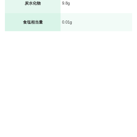
炭水化物
9.8g
食塩相当量
0.01g