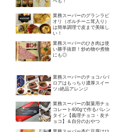
べも！
業務スーパーのグランラビ
オリ（ポルチーニ茸入り）
は簡単調理で皮まで美味し
い！
業務スーパーのひき肉は使
い勝手抜群！炒め物や煮物
にも◎
業務スーパーのチョコババ
ロアはもっちり濃厚スイー
ツ♪絶品アレンジ
業務スーパーの製菓用チョ
コレート400gで作るバレン
タイン【義理チョコ・友チ
ョコ】＆自分のおやつ
業務スーパー杏仁豆腐はひ