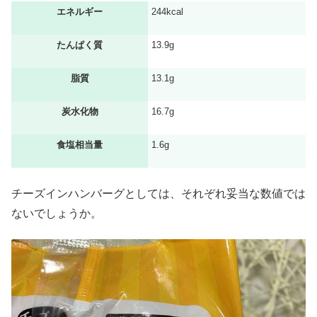
エネルギー
244kcal
たんぱく質
13.9g
脂質
13.1g
炭水化物
16.7g
食塩相当量
1.6g
チーズインハンバーグとしては、それぞれ妥当な数値では
ないでしょうか。