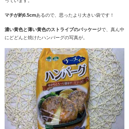
っています。
マチが約
6.5cm
あるので、思ったより大きい袋です！
濃い黄色と薄い黄色のストライプのパッケージ
で、真ん中
にどどんと焼けたハンバーグの写真が。