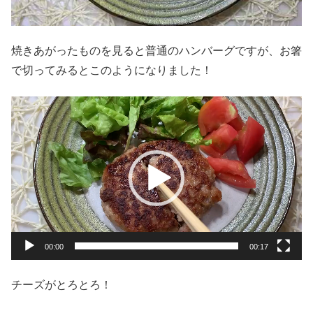
焼きあがったものを見ると普通のハンバーグですが、お箸
で切ってみるとこのようになりました！
動
画
プ
レ
ー
ヤ
ー
00:00
00:17
チーズがとろとろ！