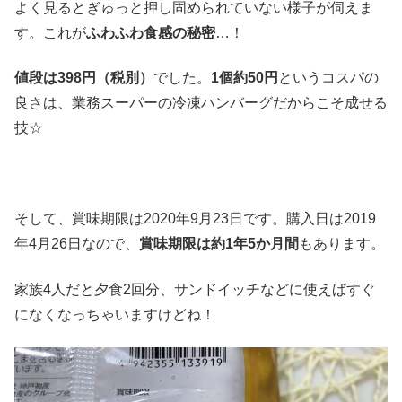
よく見るとぎゅっと押し固められていない様子が伺えま
す。これが
ふわふわ食感の秘密
…！
値段は
398
円（税別）
でした。
1
個約
50
円
というコスパの
良さは、業務スーパーの冷凍ハンバーグだからこそ成せる
技☆
そして、賞味期限は2020年9月23日です。購入日は2019
年4月26日なので、
賞味期限は約
1
年
5
か月間
もあります。
家族4人だと夕食2回分、サンドイッチなどに使えばすぐ
になくなっちゃいますけどね！