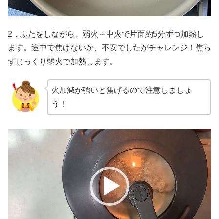
2．ふたをしながら、弱火～中火で片面約5分ずつ加熱し
ます。途中で焦げないか、不安でしたがチャレンジ！焦ら
ずじっくり弱火で加熱します。
火加減が強いと焦げるので注意しましょ
う！
動
画
プ
レ
ー
ヤ
ー