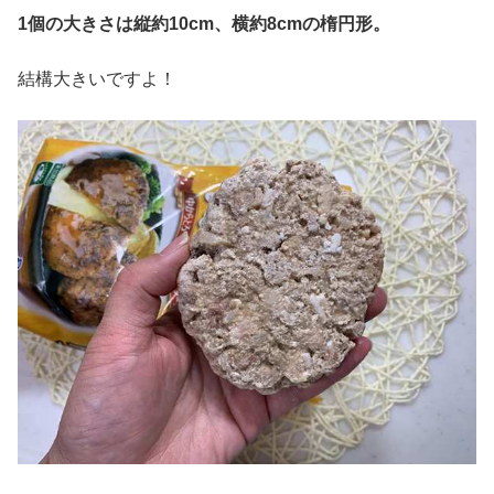
1
個の大きさは縦約
10cm
、横約
8cm
の楕円形。
結構大きいですよ！