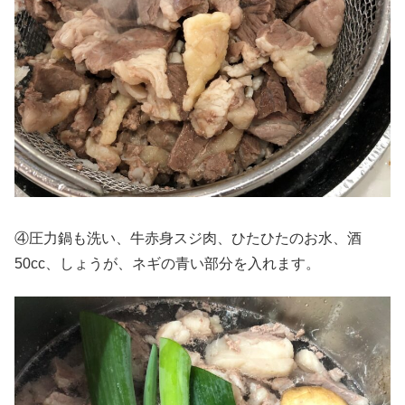
④圧力鍋も洗い、牛赤身スジ肉、ひたひたのお水、酒
50cc、しょうが、ネギの青い部分を入れます。