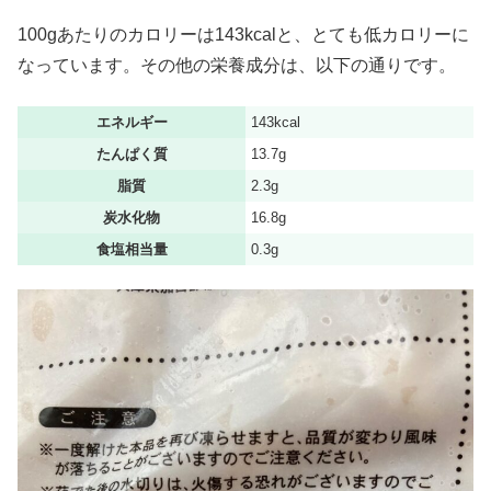
100gあたりのカロリーは143kcalと、とても低カロリーに
なっています。その他の栄養成分は、以下の通りです。
エネルギー
143kcal
たんぱく質
13.7g
脂質
2.3g
炭水化物
16.8g
食塩相当量
0.3g