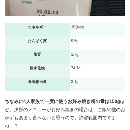
エネルギー
352kcal
たんぱく質
9.5g
脂質
1.7g
炭水化物
74.7g
食塩相当量
3.1g
ちなみに4人家族で
一度に使うお好み焼き粉の量は
150g
ほ
ど。夕飯のメニューがお好み焼きの場合は、ご飯や他のお
かずもあまり食べないと思うので、許容範囲内ですよ
ね…？