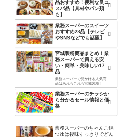
品おすすめ！便利な良コ
スパ品【具材やパン類
も】
業務スーパーのスイーツ
おすすめ23品【テレビ
やSNSなどでも話題】
宮城製粉商品まとめ！業
務スーパーで買える安
い・簡単・美味しい17
品
業務スーパーで見かける人気商
品はあれもこれも宮城製粉！
業務スーパーのチラシか
ら分かるセール情報と価
格
業務スーパーのちゃんこ鍋
つゆは後味すっきりでどん