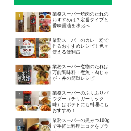
業務スーパー焼肉のたれの
おすすめは？定番タイプと
香味醤油を味比べ
業務スーパーのカレー粉で
作るおすすめレシピ！色々
使える便利缶
業務スーパー煮物のたれは
万能調味料！煮魚・肉じゃ
が・丼の簡単レシピ
業務スーパーのふりふりパ
ウダー（チリガーリック
味）はポテトにも料理にも
おすすめ！
業務スーパーの黒みつ180g
で手軽に料理にコクをプラ