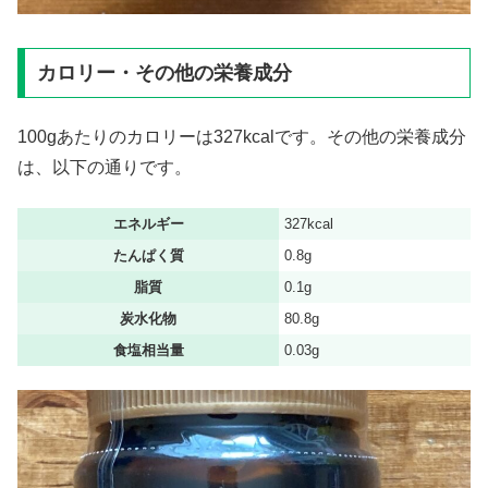
カロリー・その他の栄養成分
100gあたりのカロリーは327kcalです。その他の栄養成分
は、以下の通りです。
エネルギー
327kcal
たんぱく質
0.8g
脂質
0.1g
炭水化物
80.8g
食塩相当量
0.03g