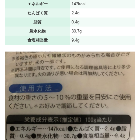
エネルギー
147kcal
たんぱく質
2.4g
脂質
0.4g
炭水化物
30.7g
食塩相当量
9.4g