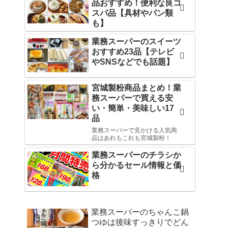
品おすすめ！便利な良コ
スパ品【具材やパン類
も】
業務スーパーのスイーツ
おすすめ23品【テレビ
やSNSなどでも話題】
宮城製粉商品まとめ！業
務スーパーで買える安
い・簡単・美味しい17
品
業務スーパーで見かける人気商
品はあれもこれも宮城製粉！
業務スーパーのチラシか
ら分かるセール情報と価
格
業務スーパーのちゃんこ鍋
つゆは後味すっきりでどん