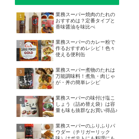
業務スーパー焼肉のたれの
おすすめは？定番タイプと
香味醤油を味比べ
業務スーパーのカレー粉で
作るおすすめレシピ！色々
使える便利缶
業務スーパー煮物のたれは
万能調味料！煮魚・肉じゃ
が・丼の簡単レシピ
業務スーパーの味付け塩こ
しょう（詰め替え袋）は容
量も味も抜群なお買い得品♪
業務スーパーのふりふりパ
ウダー（チリガーリック
味）はポテトにも料理にも