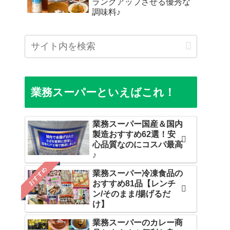
ランクアップさせる優秀な
調味料♪
業務スーパーといえばこれ！
業務スーパー国産＆国内
製造おすすめ62選！安
心品質なのにコスパ最高
♪
おすすめ
業務スーパー冷凍食品の
おすすめ81品【レンチ
ン/そのまま/揚げるだ
け】
業務スーパーのカレー商