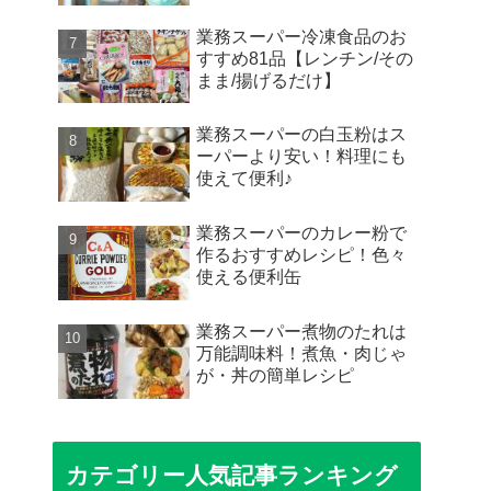
業務スーパー冷凍食品のお
すすめ81品【レンチン/その
まま/揚げるだけ】
業務スーパーの白玉粉はス
ーパーより安い！料理にも
使えて便利♪
業務スーパーのカレー粉で
作るおすすめレシピ！色々
使える便利缶
業務スーパー煮物のたれは
万能調味料！煮魚・肉じゃ
が・丼の簡単レシピ
カテゴリー人気記事ランキング