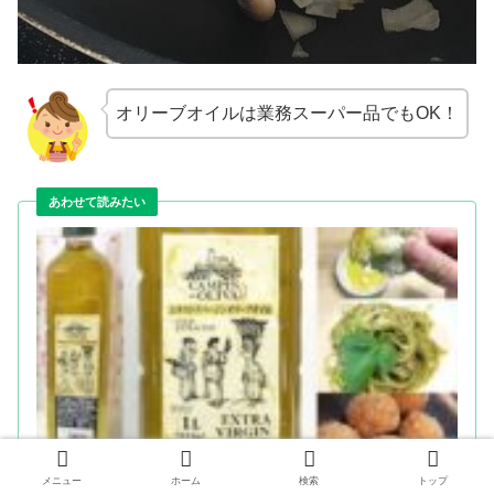
オリーブオイルは業務スーパー品でもOK！
業務スーパーのオリーブオイルはコスパ最高【パス
メニュー
ホーム
検索
トップ