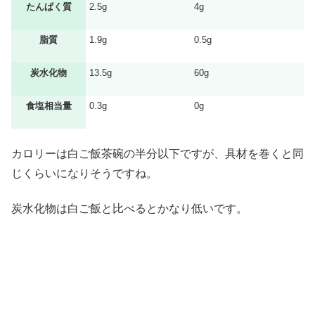
たんぱく質
2.5g
4g
脂質
1.9g
0.5g
炭水化物
13.5g
60g
食塩相当量
0.3g
0g
カロリーは白ご飯茶碗の半分以下ですが、具材を巻くと同
じくらいになりそうですね。
炭水化物は白ご飯と比べるとかなり低いです。