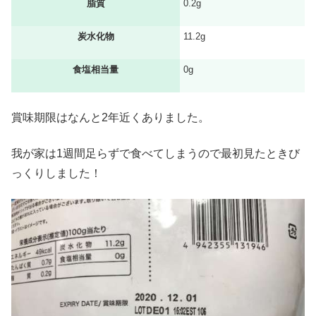
脂質
0.2g
炭水化物
11.2g
食塩相当量
0g
賞味期限はなんと2年近くありました。
我が家は1週間足らずで食べてしまうので最初見たときび
っくりしました！