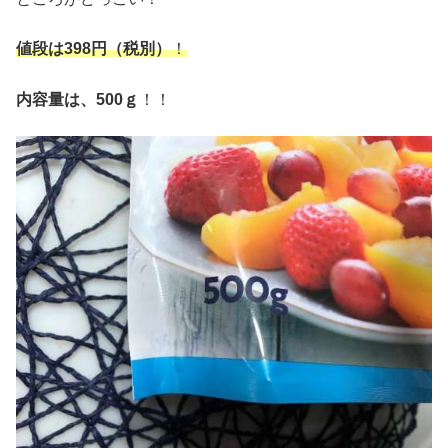
値段は
398
円（税別）
！
内容量は、
500
ｇ
！！