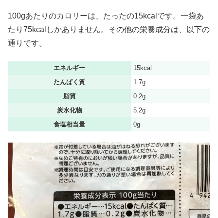
100gあたりのカロリーは、たったの15kcalです。一袋あ
たり75kcalしかありません。その他の栄養成分は、以下の
通りです。
エネルギー
15kcal
たんぱく質
1.7g
脂質
0.2g
炭水化物
5.2g
食塩相当量
0g