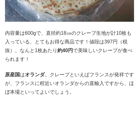
内容量は600gで、直径約18㎝のクレープ生地が計10枚も
入っている、とてもお得な商品です！値段は397円（税
抜）。なんと1枚あたり
約40円
で美味しいクレープが食べ
られます！
原産国
は
オランダ
。クレープといえばフランスが発祥です
が、フランスに程近いオランダからの直輸入ですから、ほ
ぼ本場といってよいでしょう。