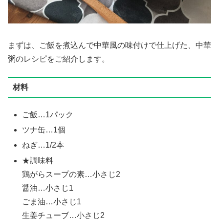
まずは、ご飯を煮込んで中華風の味付けで仕上げた、中華
粥のレシピをご紹介します。
材料
ご飯…1パック
ツナ缶…1個
ねぎ…1/2本
★調味料
鶏がらスープの素…小さじ2
醤油…小さじ1
ごま油…小さじ1
生姜チューブ…小さじ2