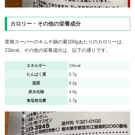
カロリー・その他の栄養成分
業務スーパーのキムチ鍋の素100gあたりのカロリーは、
21kcal。その他の栄養成分は、以下の通りです。
エネルギー
21kcal
たんぱく質
0.7g
脂質
0.2g
炭水化物
4.0g
食塩相当量
1.7g