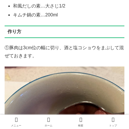
和風だしの素…大さじ1/2
キムチ鍋の素…200ml
作り方
①豚肉は3cm位の幅に切り、酒と塩コショウをまぶして混
ぜておきます。
メニュー
ホーム
検索
トップ