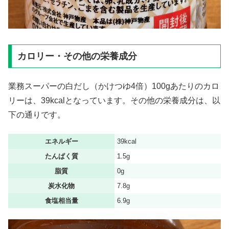
カロリー・その他の栄養成分
業務スーパーの白だし（かけつゆ4倍）100gあたりのカロ
リーは、39kcalとなっています。その他の栄養成分は、以
下の通りです。
エネルギー
39kcal
たんぱく質
1.5g
脂質
0g
炭水化物
7.8g
食塩相当量
6.9g