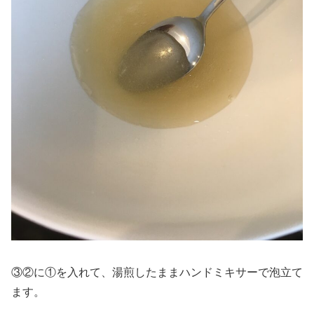
③②に①を入れて、湯煎したままハンドミキサーで泡立て
ます。