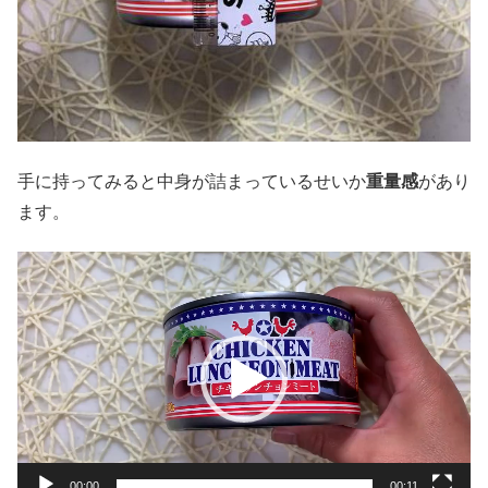
手に持ってみると中身が詰まっているせいか
重量感
があり
ます。
動
画
プ
レ
ー
ヤ
ー
00:00
00:11