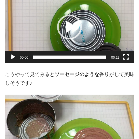
画
プ
レ
ー
ヤ
ー
00:00
00:11
こうやって見てみると
ソーセージのような香り
がして美味
しそうです♪