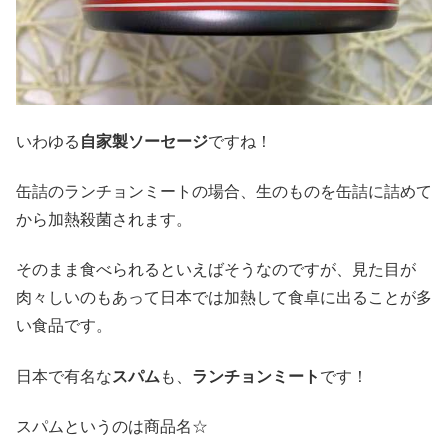
いわゆる
自家製ソーセージ
ですね！
缶詰のランチョンミートの場合、生のものを缶詰に詰めて
から加熱殺菌されます。
そのまま食べられるといえばそうなのですが、見た目が
肉々しいのもあって日本では加熱して食卓に出ることが多
い食品です。
日本で有名な
スパム
も、
ランチョンミート
です！
スパムというのは商品名☆