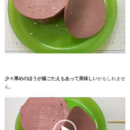
少々厚めのほうが歯ごたえもあって美味しい
かもしれませ
ん。
動
画
プ
レ