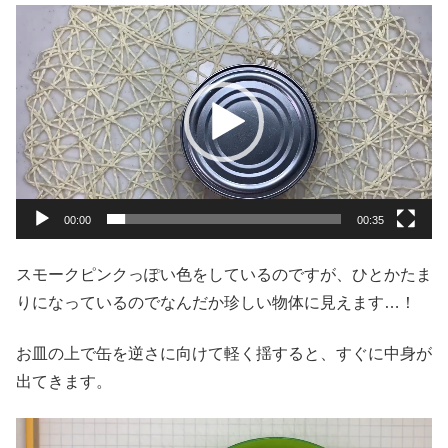
動
画
プ
レ
ー
ヤ
ー
00:00
00:35
スモークピンクっぽい色をしているのですが、ひとかたま
りになっているのでなんだか珍しい物体に見えます…！
お皿の上で缶を逆さに向けて軽く揺すると、すぐに中身が
出てきます。
動