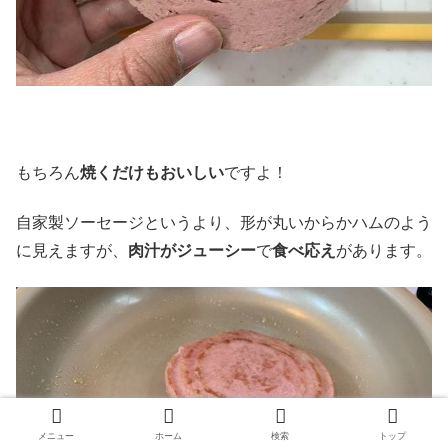
もちろん
焼くだけもおいしい
ですよ！
自家製ソーセージというより、形が丸いからかハムのよう
に見えますが、
肉汁がジューシー
で
食べ応え
があります。
メニュー
ホーム
検索
トップ