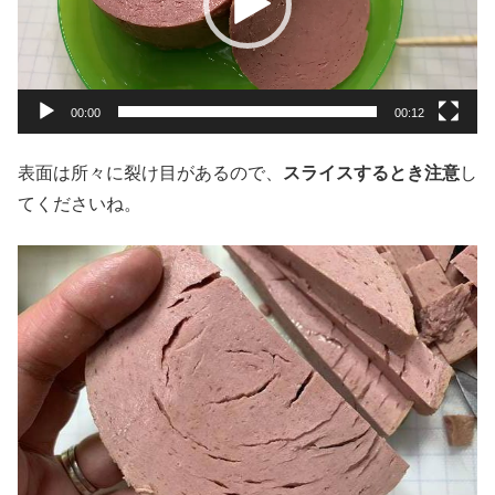
ー
ヤ
ー
00:00
00:12
表面は所々に裂け目があるので、
スライスするとき注意
し
てくださいね。