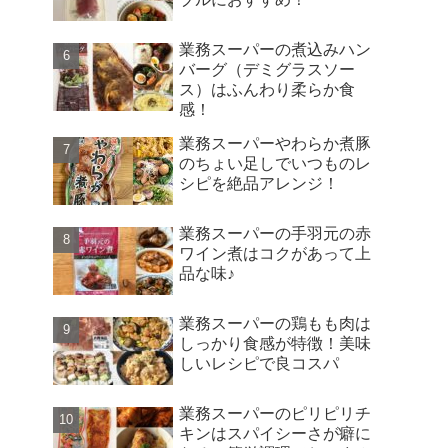
業務スーパーの煮込みハン
バーグ（デミグラスソー
ス）はふんわり柔らか食
感！
業務スーパーやわらか煮豚
のちょい足しでいつものレ
シピを絶品アレンジ！
業務スーパーの手羽元の赤
ワイン煮はコクがあって上
品な味♪
業務スーパーの鶏もも肉は
しっかり食感が特徴！美味
しいレシピで良コスパ
業務スーパーのピリピリチ
キンはスパイシーさが癖に