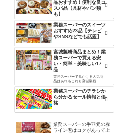
品おすすめ！便利な良コ
スパ品【具材やパン類
も】
業務スーパーのスイーツ
おすすめ23品【テレビ
やSNSなどでも話題】
宮城製粉商品まとめ！業
務スーパーで買える安
い・簡単・美味しい17
品
業務スーパーで見かける人気商
品はあれもこれも宮城製粉！
業務スーパーのチラシか
ら分かるセール情報と価
格
業務スーパーの手羽元の赤
ワイン煮はコクがあって上