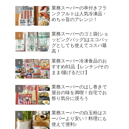
業務スーパーの串付きフラ
ンクフルトは人気冷凍品・
めちゃ旨のアレンジ！
業務スーパーのゴミ袋(ショ
ッピングバッグ)はエコバッ
グとしても使えてコスパ最
高！
業務スーパー冷凍食品のお
すすめ81品【レンチン/その
まま/揚げるだけ】
業務スーパーのはし巻きで
屋台の味を満喫！自宅でお
祭り気分に浸ろう
業務スーパーの白玉粉はス
ーパーより安い！料理にも
使えて便利♪