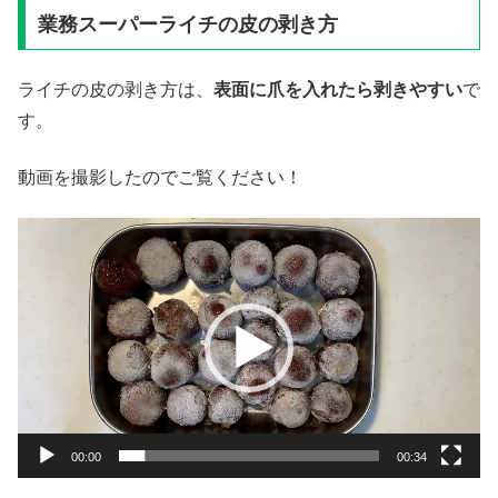
業務スーパーライチの皮の剥き方
ライチの皮の剥き方は、
表面に爪を入れたら剥きやすい
で
す。
動画を撮影したのでご覧ください！
動
画
プ
レ
ー
ヤ
ー
00:00
00:34