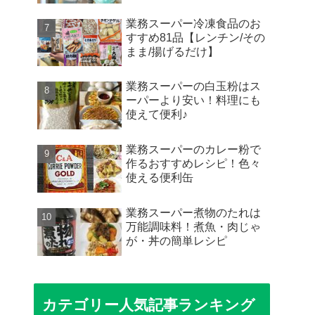
業務スーパー冷凍食品のお
すすめ81品【レンチン/その
まま/揚げるだけ】
業務スーパーの白玉粉はス
ーパーより安い！料理にも
使えて便利♪
業務スーパーのカレー粉で
作るおすすめレシピ！色々
使える便利缶
業務スーパー煮物のたれは
万能調味料！煮魚・肉じゃ
が・丼の簡単レシピ
カテゴリー人気記事ランキング