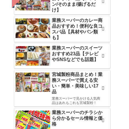
ン/そのまま/揚げるだ
け】
業務スーパーのカレー商
品おすすめ！便利な良コ
スパ品【具材やパン類
も】
業務スーパーのスイーツ
おすすめ23品【テレビ
やSNSなどでも話題】
宮城製粉商品まとめ！業
務スーパーで買える安
い・簡単・美味しい17
品
業務スーパーで見かける人気商
品はあれもこれも宮城製粉！
業務スーパーのチラシか
ら分かるセール情報と価
格