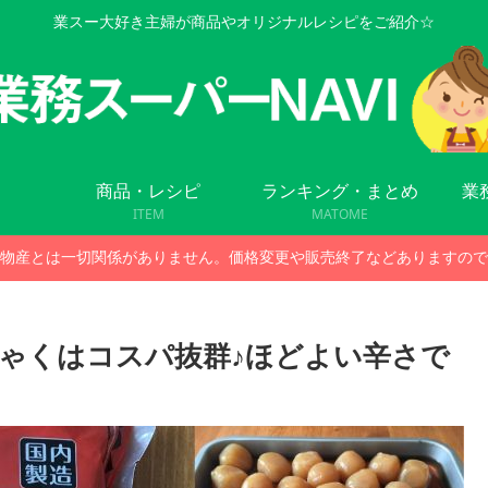
業スー大好き主婦が商品やオリジナルレシピをご紹介☆
商品・レシピ
ランキング・まとめ
業
ITEM
MATOME
物産とは一切関係がありません。価格変更や販売終了などありますので
ゃくはコスパ抜群♪ほどよい辛さで