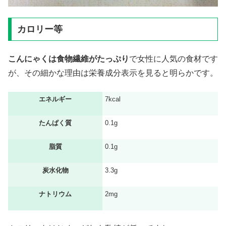
カロリー等
こんにゃくは食物繊維がたっぷり
で女性に人気の食材です
が、その細かな理由は栄養成分表示を見ると明らかです。
エネルギー
7kcal
たんぱく質
0.1g
脂質
0.1g
炭水化物
3.3g
ナトリウム
2mg