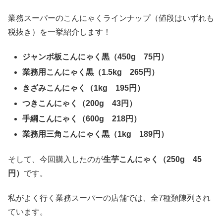
業務スーパーのこんにゃくラインナップ（値段はいずれも
税抜き）を一挙紹介します！
ジャンボ板こんにゃく黒（
450g
75
円）
業務用こんにゃく黒（
1.5kg
265
円）
きざみこんにゃく（
1kg
195
円）
つきこんにゃく（
200g
43
円）
手綱こんにゃく（
600g
218
円）
業務用三角こんにゃく黒（
1kg
189
円）
そして、今回購入したのが
生芋こんにゃく（250g 45
円）
です。
私がよく行く業務スーパーの店舗では、全7種類陳列され
ています。