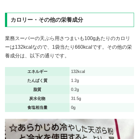
カロリー・その他の栄養成分
業務スーパーの天ぷら用さつまいも100gあたりのカロリ
ーは132kcalなので、1袋当たり660kcalです。その他の栄
養成分は、以下の通りです。
エネルギー
132kcal
たんぱく質
1.2g
脂質
0.2g
炭水化物
31.5g
食塩相当量
0g