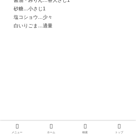
醤油・みりん…各大さじ1
砂糖…小さじ1
塩コショウ…少々
白いりごま…適量
メニュー
ホーム
検索
トップ