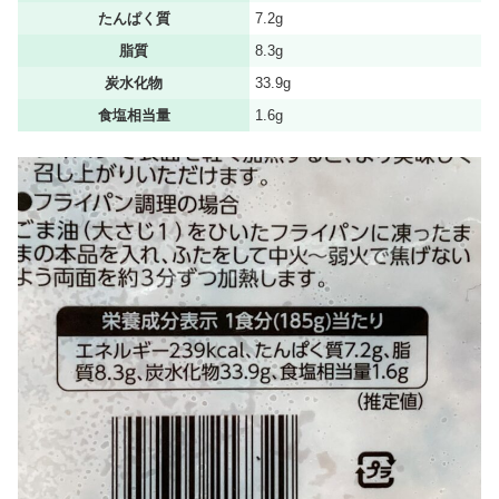
たんぱく質
7.2g
脂質
8.3g
炭水化物
33.9g
食塩相当量
1.6g