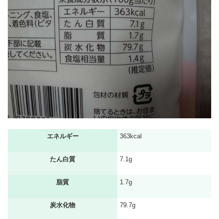
エネルギー
363kcal
たん白質
7.1g
脂質
1.7g
炭水化物
79.7g