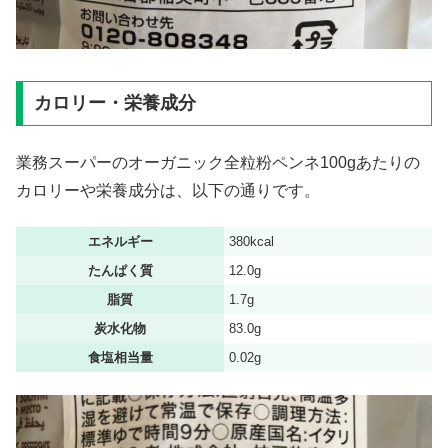
カロリー・栄養成分
業務スーパーのオーガニック全粒粉ペンネ100gあたりの
カロリーや栄養成分は、以下の通りです。
エネルギー
380kcal
たんぱく質
12.0g
脂質
1.7g
炭水化物
83.0g
食塩相当量
0.02g