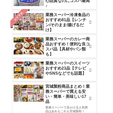
心品質なのにコスパ最高
♪
おすすめ
業務スーパー冷凍食品の
おすすめ81品【レンチ
ン/そのまま/揚げるだ
け】
業務スーパーのカレー商
品おすすめ！便利な良コ
スパ品【具材やパン類
も】
業務スーパーのスイーツ
おすすめ23品【テレビ
やSNSなどでも話題】
宮城製粉商品まとめ！業
務スーパーで買える安
い・簡単・美味しい17
品
業務スーパーで見かける人気商
品はあれもこれも宮城製粉！