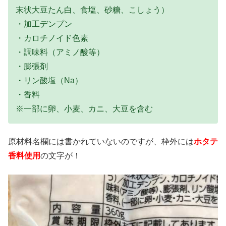
末状大豆たん白、食塩、砂糖、こしょう）
・加工デンプン
・カロチノイド色素
・調味料（アミノ酸等）
・膨張剤
・リン酸塩（Na）
・香料
※一部に卵、小麦、カニ、大豆を含む
原材料名欄には書かれていないのですが、枠外には
ホタテ
香料使用
の文字が！