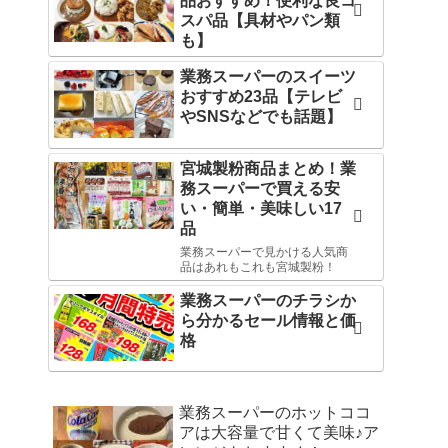
品おすすめ！便利な良コ
スパ品【具材やパン類
も】
業務スーパーのスイーツ
おすすめ23品【テレビ
やSNSなどでも話題】
宮城製粉商品まとめ！業
務スーパーで買える安
い・簡単・美味しい17
品
業務スーパーで見かける人気商
品はあれもこれも宮城製粉！
業務スーパーのチラシか
ら分かるセール情報と価
格
業務スーパーのホットココ
アは大容量で甘くて美味♪ア