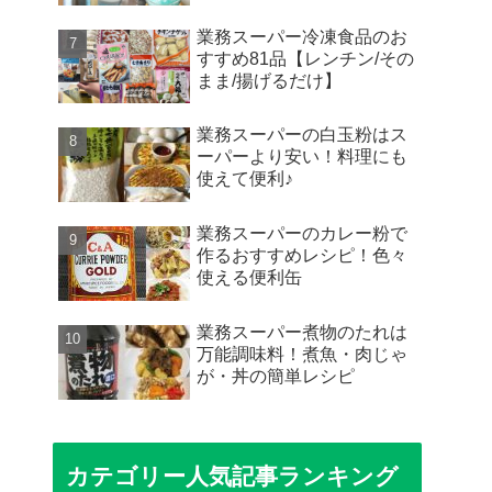
業務スーパー冷凍食品のお
すすめ81品【レンチン/その
まま/揚げるだけ】
業務スーパーの白玉粉はス
ーパーより安い！料理にも
使えて便利♪
業務スーパーのカレー粉で
作るおすすめレシピ！色々
使える便利缶
業務スーパー煮物のたれは
万能調味料！煮魚・肉じゃ
が・丼の簡単レシピ
カテゴリー人気記事ランキング