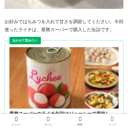
お好みではちみつを入れて甘さを調節してください。今回
使ったライチは、業務スーパーで購入した缶詰です。
業務スーパーのライチ缶詰はジューシーで美味し
い！皮むきの手間も不要♪
メニュー
ホーム
検索
トップ
gyousu.love
2023.11.07