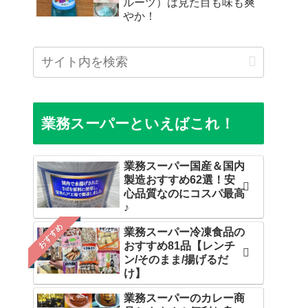
ルーツ）は見た目も味も爽
やか！
業務スーパーといえばこれ！
業務スーパー国産＆国内
製造おすすめ62選！安
心品質なのにコスパ最高
♪
おすすめ
業務スーパー冷凍食品の
おすすめ81品【レンチ
ン/そのまま/揚げるだ
け】
業務スーパーのカレー商