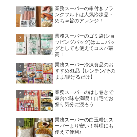
業務スーパーの串付きフラ
ンクフルトは人気冷凍品・
めちゃ旨のアレンジ！
業務スーパーのゴミ袋(ショ
ッピングバッグ)はエコバッ
グとしても使えてコスパ最
高！
業務スーパー冷凍食品のお
すすめ81品【レンチン/その
まま/揚げるだけ】
業務スーパーのはし巻きで
屋台の味を満喫！自宅でお
祭り気分に浸ろう
業務スーパーの白玉粉はス
ーパーより安い！料理にも
使えて便利♪