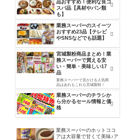
品おすすめ！便利な良コ
スパ品【具材やパン類
も】
業務スーパーのスイーツ
おすすめ23品【テレビ
やSNSなどでも話題】
宮城製粉商品まとめ！業
務スーパーで買える安
い・簡単・美味しい17
品
業務スーパーで見かける人気商
品はあれもこれも宮城製粉！
業務スーパーのチラシか
ら分かるセール情報と価
格
業務スーパーのホットココ
アは大容量で甘くて美味♪ア