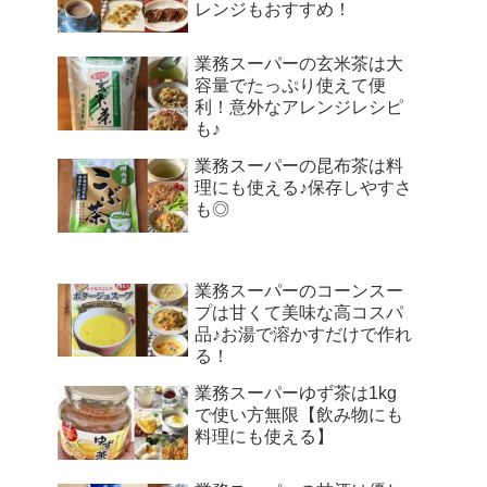
レンジもおすすめ！
業務スーパーの玄米茶は大
容量でたっぷり使えて便
利！意外なアレンジレシピ
も♪
業務スーパーの昆布茶は料
理にも使える♪保存しやすさ
も◎
業務スーパーのコーンスー
プは甘くて美味な高コスパ
品♪お湯で溶かすだけで作れ
る！
業務スーパーゆず茶は1kg
で使い方無限【飲み物にも
料理にも使える】