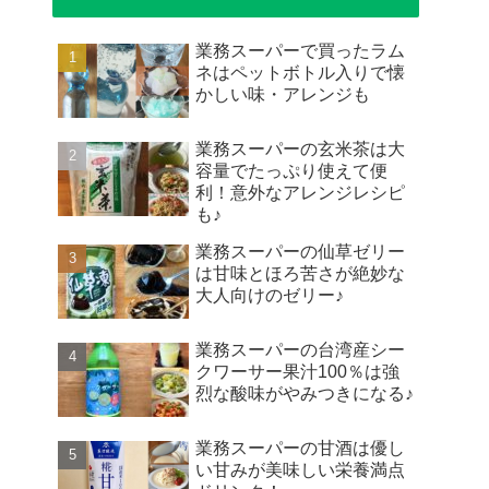
業務スーパーで買ったラム
ネはペットボトル入りで懐
かしい味・アレンジも
業務スーパーの玄米茶は大
容量でたっぷり使えて便
利！意外なアレンジレシピ
も♪
業務スーパーの仙草ゼリー
は甘味とほろ苦さが絶妙な
大人向けのゼリー♪
業務スーパーの台湾産シー
クワーサー果汁100％は強
烈な酸味がやみつきになる♪
業務スーパーの甘酒は優し
い甘みが美味しい栄養満点