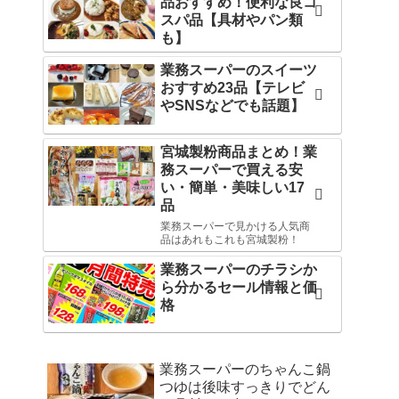
品おすすめ！便利な良コ
スパ品【具材やパン類
も】
業務スーパーのスイーツ
おすすめ23品【テレビ
やSNSなどでも話題】
宮城製粉商品まとめ！業
務スーパーで買える安
い・簡単・美味しい17
品
業務スーパーで見かける人気商
品はあれもこれも宮城製粉！
業務スーパーのチラシか
ら分かるセール情報と価
格
業務スーパーのちゃんこ鍋
つゆは後味すっきりでどん