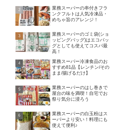
業務スーパーの串付きフラ
ンクフルトは人気冷凍品・
めちゃ旨のアレンジ！
業務スーパーのゴミ袋(ショ
ッピングバッグ)はエコバッ
グとしても使えてコスパ最
高！
業務スーパー冷凍食品のお
すすめ81品【レンチン/その
まま/揚げるだけ】
業務スーパーのはし巻きで
屋台の味を満喫！自宅でお
祭り気分に浸ろう
業務スーパーの白玉粉はス
ーパーより安い！料理にも
使えて便利♪