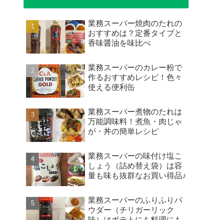
業務スーパー焼肉のたれの
おすすめは？定番タイプと
香味醤油を味比べ
業務スーパーのカレー粉で
作るおすすめレシピ！色々
使える便利缶
業務スーパー煮物のたれは
万能調味料！煮魚・肉じゃ
が・丼の簡単レシピ
業務スーパーの味付け塩こ
しょう（詰め替え袋）は容
量も味も抜群なお買い得品♪
業務スーパーのふりふりパ
ウダー（チリガーリック
味）はポテトにも料理にも