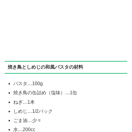
焼き鳥としめじの和風パスタの材料
パスタ…100g
焼き鳥の缶詰め（塩味）…1缶
ねぎ…1本
しめじ…1/2パック
ごま油…少々
水…200cc