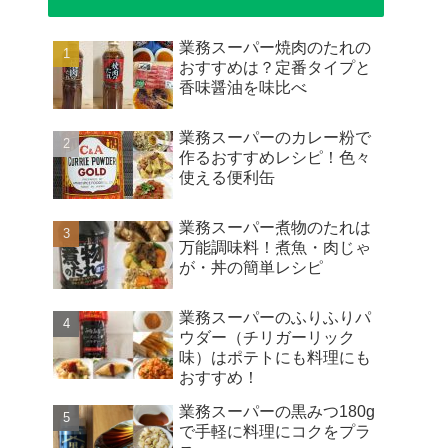
業務スーパー焼肉のたれの
おすすめは？定番タイプと
香味醤油を味比べ
業務スーパーのカレー粉で
作るおすすめレシピ！色々
使える便利缶
業務スーパー煮物のたれは
万能調味料！煮魚・肉じゃ
が・丼の簡単レシピ
業務スーパーのふりふりパ
ウダー（チリガーリック
味）はポテトにも料理にも
おすすめ！
業務スーパーの黒みつ180g
で手軽に料理にコクをプラ