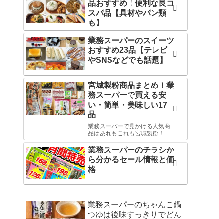
品おすすめ！便利な良コ
スパ品【具材やパン類
も】
業務スーパーのスイーツ
おすすめ23品【テレビ
やSNSなどでも話題】
宮城製粉商品まとめ！業
務スーパーで買える安
い・簡単・美味しい17
品
業務スーパーで見かける人気商
品はあれもこれも宮城製粉！
業務スーパーのチラシか
ら分かるセール情報と価
格
業務スーパーのちゃんこ鍋
つゆは後味すっきりでどん