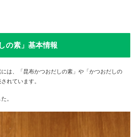
しの素」基本情報
素には、「昆布かつおだしの素」や「かつおだしの
売されています。
した。