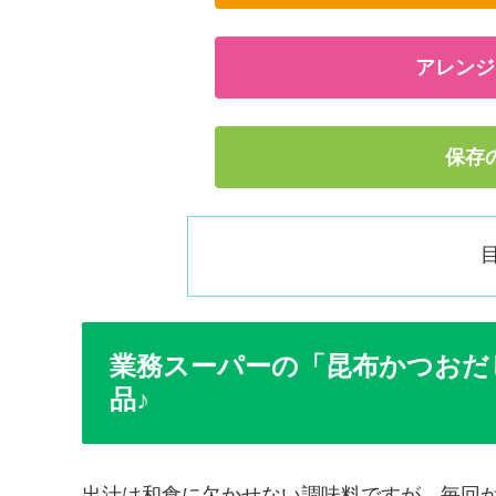
アレンジ
保存
業務スーパーの「昆布かつおだ
品♪
出汁は和食に欠かせない調味料ですが、毎回