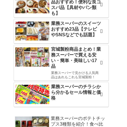
品おすすめ！便利な良コ
スパ品【具材やパン類
も】
業務スーパーのスイーツ
おすすめ23品【テレビ
やSNSなどでも話題】
宮城製粉商品まとめ！業
務スーパーで買える安
い・簡単・美味しい17
品
業務スーパーで見かける人気商
品はあれもこれも宮城製粉！
業務スーパーのチラシか
ら分かるセール情報と価
格
業務スーパーのポテトチッ
プス3種類を紹介！食べ比