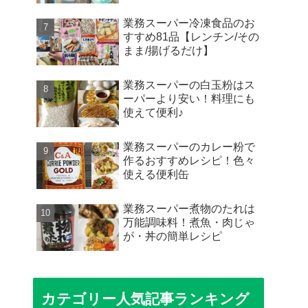
業務スーパー冷凍食品のお
すすめ81品【レンチン/その
まま/揚げるだけ】
業務スーパーの白玉粉はス
ーパーより安い！料理にも
使えて便利♪
業務スーパーのカレー粉で
作るおすすめレシピ！色々
使える便利缶
業務スーパー煮物のたれは
万能調味料！煮魚・肉じゃ
が・丼の簡単レシピ
カテゴリー人気記事ランキング