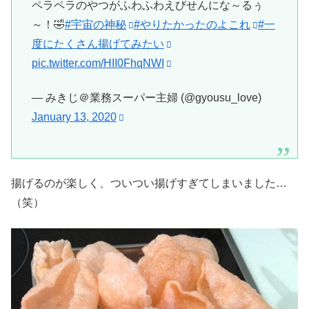
ペラペラのやつがふわふわえびせんにな～るぅ
～！🤣
#宇宙の神秘
#やりたかったのよこれ
#一
度にたくさん揚げてみたい
pic.twitter.com/HII0FhqNWI
— みきじ＠業務スーパー主婦 (@gyousu_love)
January 13, 2020
揚げるのが楽しく、ついつい揚げすぎてしまいました…
（笑）