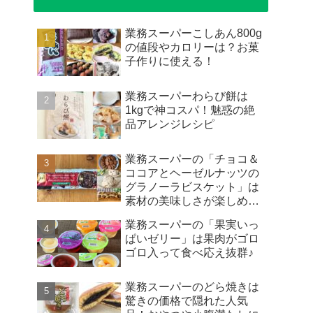
業務スーパーこしあん800g
の値段やカロリーは？お菓
子作りに使える！
業務スーパーわらび餅は
1kgで神コスパ！魅惑の絶
品アレンジレシピ
業務スーパーの「チョコ＆
ココアとヘーゼルナッツの
グラノーラビスケット」は
素材の美味しさが楽しめる
お菓子♪
業務スーパーの「果実いっ
ぱいゼリー」は果肉がゴロ
ゴロ入って食べ応え抜群♪
業務スーパーのどら焼きは
驚きの価格で隠れた人気