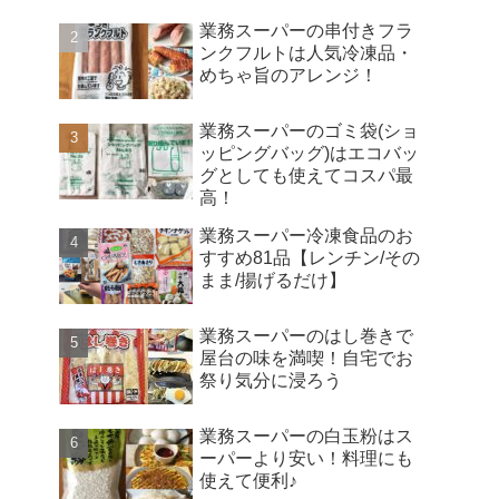
業務スーパーの串付きフラ
ンクフルトは人気冷凍品・
めちゃ旨のアレンジ！
業務スーパーのゴミ袋(ショ
ッピングバッグ)はエコバッ
グとしても使えてコスパ最
高！
業務スーパー冷凍食品のお
すすめ81品【レンチン/その
まま/揚げるだけ】
業務スーパーのはし巻きで
屋台の味を満喫！自宅でお
祭り気分に浸ろう
業務スーパーの白玉粉はス
ーパーより安い！料理にも
使えて便利♪