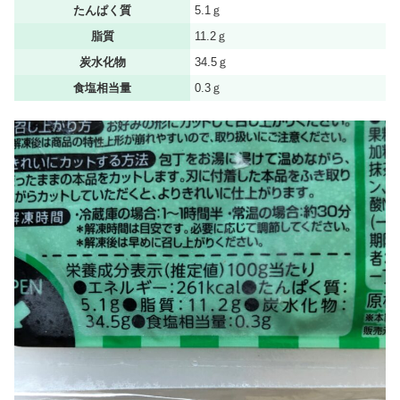
たんぱく質
5.1ｇ
脂質
11.2ｇ
炭水化物
34.5ｇ
食塩相当量
0.3ｇ