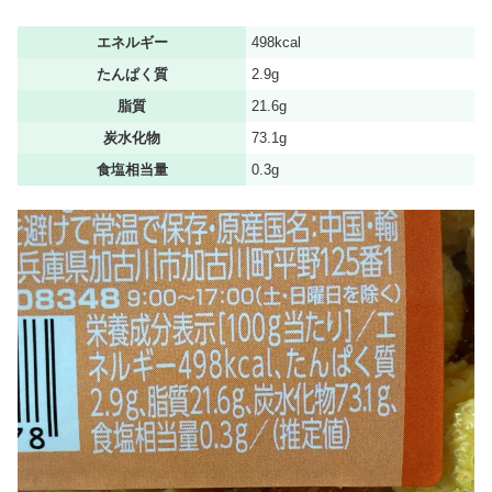
エネルギー
498kcal
たんぱく質
2.9g
脂質
21.6g
炭水化物
73.1g
食塩相当量
0.3g