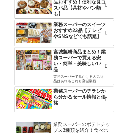
品おすすめ！便利な良コ
スパ品【具材やパン類
も】
業務スーパーのスイーツ
おすすめ23品【テレビ
やSNSなどでも話題】
宮城製粉商品まとめ！業
務スーパーで買える安
い・簡単・美味しい17
品
業務スーパーで見かける人気商
品はあれもこれも宮城製粉！
業務スーパーのチラシか
ら分かるセール情報と価
格
業務スーパーのポテトチッ
プス3種類を紹介！食べ比