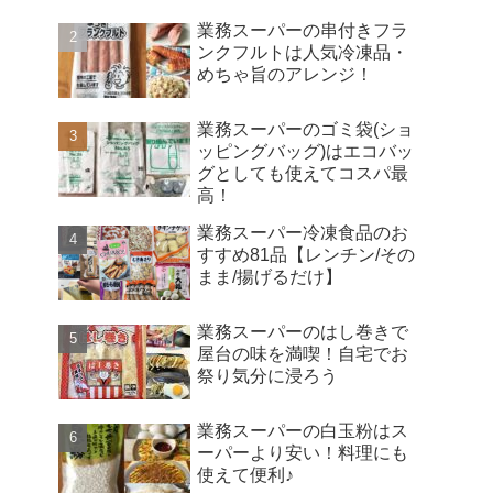
業務スーパーの串付きフラ
ンクフルトは人気冷凍品・
めちゃ旨のアレンジ！
業務スーパーのゴミ袋(ショ
ッピングバッグ)はエコバッ
グとしても使えてコスパ最
高！
業務スーパー冷凍食品のお
すすめ81品【レンチン/その
まま/揚げるだけ】
業務スーパーのはし巻きで
屋台の味を満喫！自宅でお
祭り気分に浸ろう
業務スーパーの白玉粉はス
ーパーより安い！料理にも
使えて便利♪