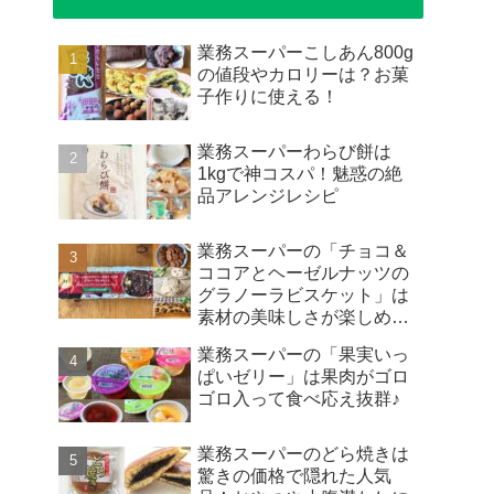
業務スーパーこしあん800g
の値段やカロリーは？お菓
子作りに使える！
業務スーパーわらび餅は
1kgで神コスパ！魅惑の絶
品アレンジレシピ
業務スーパーの「チョコ＆
ココアとヘーゼルナッツの
グラノーラビスケット」は
素材の美味しさが楽しめる
お菓子♪
業務スーパーの「果実いっ
ぱいゼリー」は果肉がゴロ
ゴロ入って食べ応え抜群♪
業務スーパーのどら焼きは
驚きの価格で隠れた人気