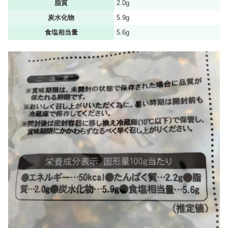
脂質
2.0g
炭水化物
5.9g
食塩相当量
5.6g