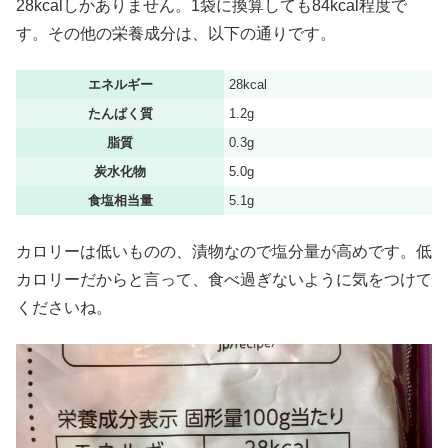
28kcalしかありません。1袋に換算しても84kcal程度で
す。その他の栄養成分は、以下の通りです。
エネルギー
28kcal
たんぱく質
1.2g
脂質
0.3g
炭水化物
5.0g
食塩相当量
5.1g
カロリーは低いものの、漬物なので塩分量が高めです。低
カロリーだからと言って、食べ過ぎないように気をつけて
くださいね。