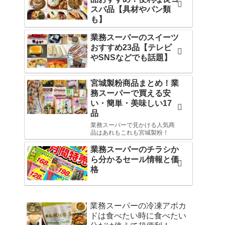
スパ品【具材やパン類
も】
業務スーパーのスイーツ
おすすめ23品【テレビ
やSNSなどでも話題】
宮城製粉商品まとめ！業
務スーパーで買える安
い・簡単・美味しい17
品
業務スーパーで見かける人気商
品はあれもこれも宮城製粉！
業務スーパーのチラシか
ら分かるセール情報と価
格
業務スーパーの冷凍アボカ
ドは食べたい時に食べたい