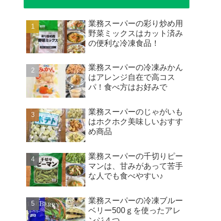
業務スーパーの彩り炒め用
野菜ミックスはカット済み
の便利な冷凍食品！
業務スーパーの冷凍みかん
はアレンジ自在で高コス
パ！食べ方はお好みで
業務スーパーのじゃがいも
はホクホク美味しいおすす
め商品
業務スーパーの千切りピー
マンは、甘みがあって苦手
な人でも食べやすい♪
業務スーパーの冷凍ブルー
ベリー500ｇを使ったアレ
ンジ４つ