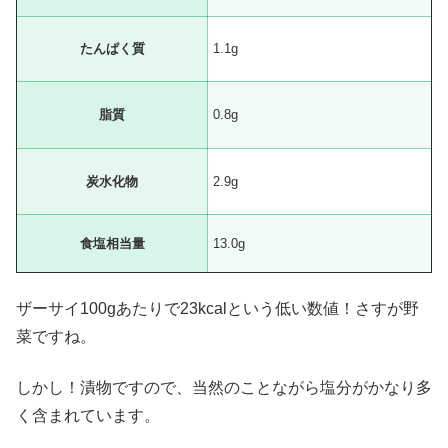
たんぱく質
1.1g
脂質
0.8g
炭水化物
2.9g
食塩相当量
13.0g
ザーサイ100gあたりで23kcalという低い数値！さすが野
菜ですね。
しかし！漬物ですので、当然のことながら塩分がかなり多
く含まれています。