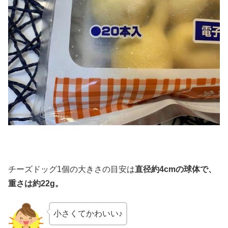
チーズドッグ1個の大きさの目安は
直径約
4cm
の球体で、
重さは約
22g
。
小さくてかわいい♪