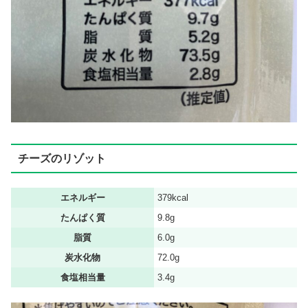
チーズのリゾット
エネルギー
379kcal
たんぱく質
9.8g
脂質
6.0g
炭水化物
72.0g
食塩相当量
3.4g