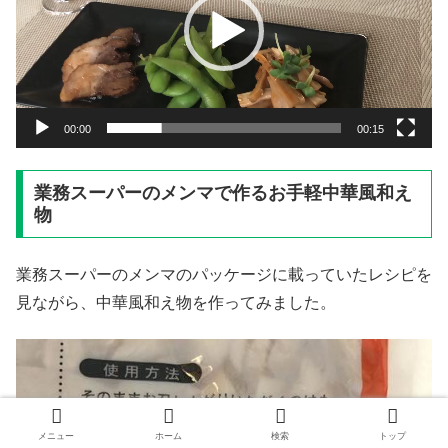
レ
ー
ヤ
ー
00:00
00:15
業務スーパーのメンマで作るお手軽中華風和え
物
業務スーパーのメンマのパッケージに載っていたレシピを
見ながら、中華風和え物を作ってみました。
メニュー
ホーム
検索
トップ